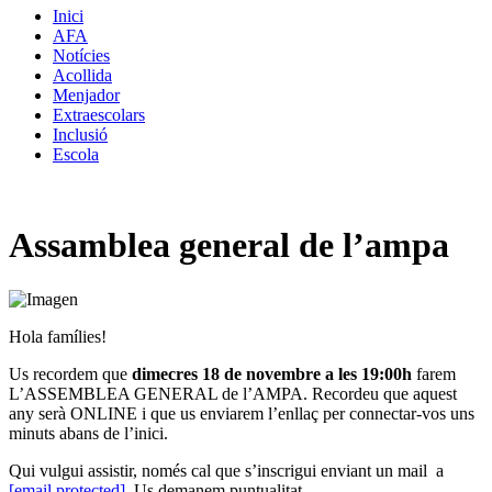
Inici
AFA
Notícies
Acollida
Menjador
Extraescolars
Inclusió
Escola
Assamblea general de l’ampa
Hola famílies!
Us recordem que
dimecres 18 de novembre a les 19:00h
farem
L’ASSEMBLEA GENERAL de l’AMPA. Recordeu que aquest
any serà ONLINE i que us enviarem l’enllaç per connectar-vos uns
minuts abans de l’inici.
Qui vulgui assistir, només cal que s’inscrigui enviant un mail a
[email protected]
. Us demanem puntualitat.