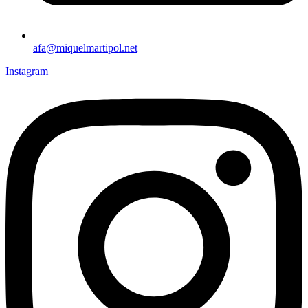
afa@miquelmartipol.net
Instagram