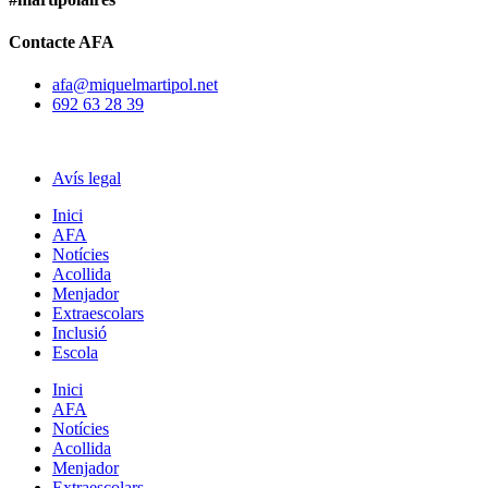
Contacte AFA
afa@miquelmartipol.net
692 63 28 39
Avís legal
Inici
AFA
Notícies
Acollida
Menjador
Extraescolars
Inclusió
Escola
Inici
AFA
Notícies
Acollida
Menjador
Extraescolars