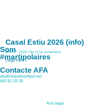
Casal Estiu 2026 (info)
Som
abril 17, 2026
No hi ha comentaris
#martipolaires
Llegir més »
Contacte AFA
afa@miquelmartipol.net
692 63 28 39
Avís legal