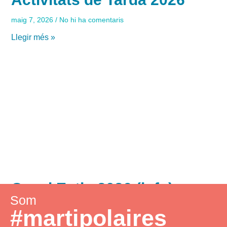
maig 7, 2026
No hi ha comentaris
Llegir més »
Casal Estiu 2026 (info)
Som
abril 17, 2026
No hi ha comentaris
#martipolaires
Llegir més »