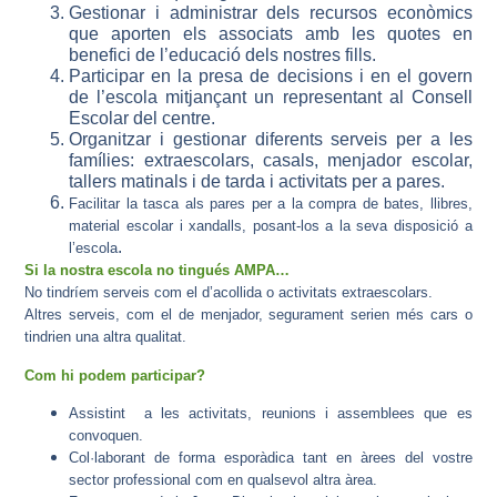
Gestionar i administrar dels recursos econòmics
que aporten els associats amb les quotes en
benefici de l’educació dels nostres fills.
Participar en la presa de decisions i en el govern
de l’escola mitjançant un representant al Consell
Escolar del centre.
Organitzar i gestionar diferents serveis per a les
famílies: extraescolars, casals, menjador escolar,
tallers matinals i de tarda i activitats per a pares.
Facilitar la tasca als pares per a la compra de bates, llibres,
material escolar i xandalls, posant-los a la seva disposició a
.
l’escola
Si la nostra escola no tingués AMPA…
No tindríem serveis com el d’acollida o activitats extraescolars.
Altres serveis, com el de menjador, segurament serien més cars o
tindrien una altra qualitat.
Com hi podem participar?
Assistint a les activitats, reunions i assemblees que es
convoquen.
Col·laborant de forma esporàdica tant en àrees del vostre
sector professional com en qualsevol altra àrea.