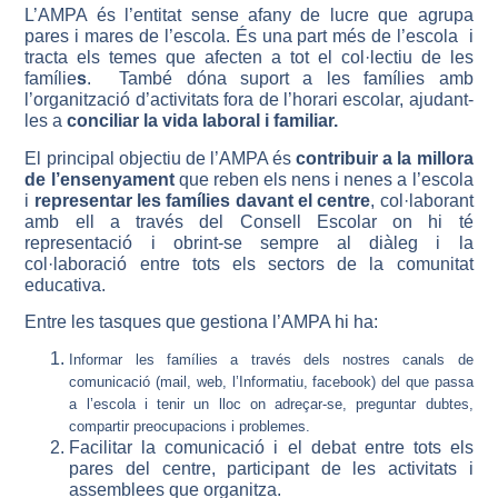
L’AMPA és l’entitat sense afany de lucre que agrupa
pares i mares de l’escola.
És una part més de l’escola i
tracta els temes que afecten a tot el col·lectiu de les
famílie
s
.
També dóna suport a les famílies amb
l’organització d’activitats fora de l’horari escolar, ajudant-
les a
conciliar la vida laboral i familiar.
El principal objectiu de l’AMPA és
contribuir a la millora
de l’ensenyament
que reben els nens i nenes a l’escola
i
representar les famílies
davant el centre
, col·laborant
amb ell a través del Consell Escolar on hi té
representació i obrint-se sempre al diàleg i la
col·laboració entre tots els sectors de la comunitat
educativa.
Entre les tasques que gestiona l’AMPA hi ha:
Informar les famílies a través dels nostres canals de
comunicació (mail, web, l’Informatiu, facebook) del que passa
a l’escola i tenir un lloc on adreçar-se, preguntar dubtes,
compartir preocupacions i problemes.
Facilitar la comunicació i el debat entre tots els
pares del centre, participant de les activitats i
assemblees que organitza.