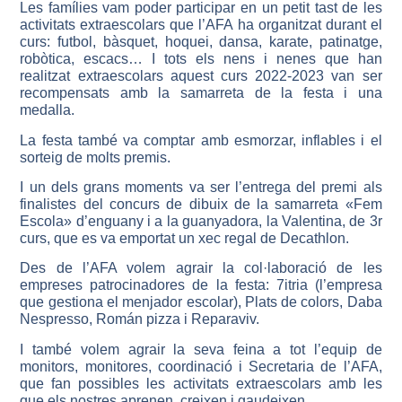
Les famílies vam poder participar en un petit tast de les
activitats extraescolars que l’AFA ha organitzat durant el
curs: futbol, bàsquet, hoquei, dansa, karate, patinatge,
robòtica, escacs… I tots els nens i nenes que han
realitzat extraescolars aquest curs 2022-2023 van ser
recompensats amb la samarreta de la festa i una
medalla.
La festa també va comptar amb esmorzar, inflables i el
sorteig de molts premis.
I un dels grans moments va ser l’entrega del premi als
finalistes del concurs de dibuix de la samarreta «Fem
Escola» d’enguany i a la guanyadora, la Valentina, de 3r
curs, que es va emportat un xec regal de Decathlon.
Des de l’AFA volem agrair la col·laboració de les
empreses patrocinadores de la festa: 7itria (l’empresa
que gestiona el menjador escolar), Plats de colors, Daba
Nespresso, Román pizza i Reparaviv.
I també volem agrair la seva feina a tot l’equip de
monitors, monitores, coordinació i Secretaria de l’AFA,
que fan possibles les activitats extraescolars amb les
que els nostres aprenen, creixen i gaudeixen.