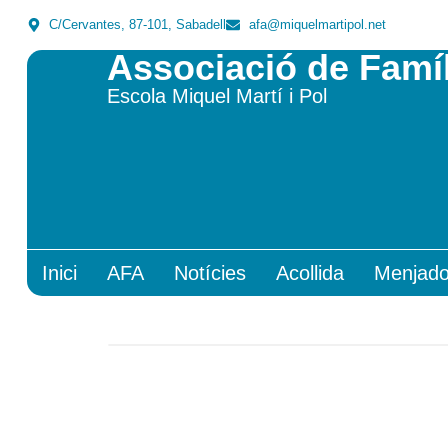
C/Cervantes, 87-101, Sabadell
afa@miquelmartipol.net
Associació de Famí
Escola Miquel Martí i Pol
Inici
AFA
Notícies
Acollida
Menjado