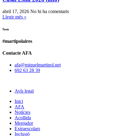
abril 17, 2026
No hi ha comentaris
Llegir més »
Som
#martipolaires
Contacte AFA
afa@miquelmartipol.net
692 63 28 39
Avís legal
Inici
AFA
Notícies
Acollida
Menjador
Extraescolars
Inclusió