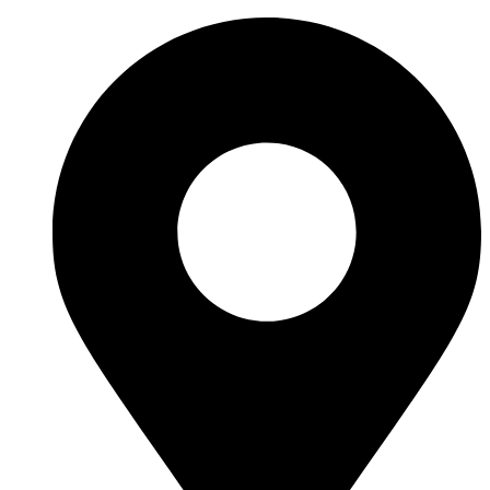
Vés
al
contingut