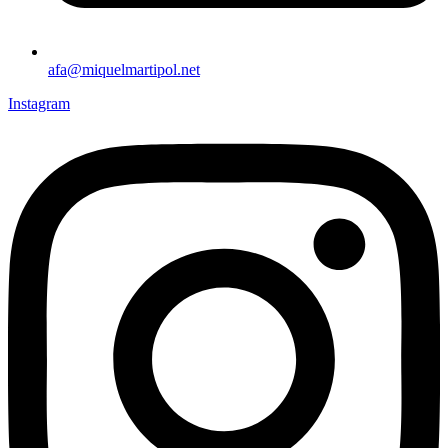
afa@miquelmartipol.net
Instagram